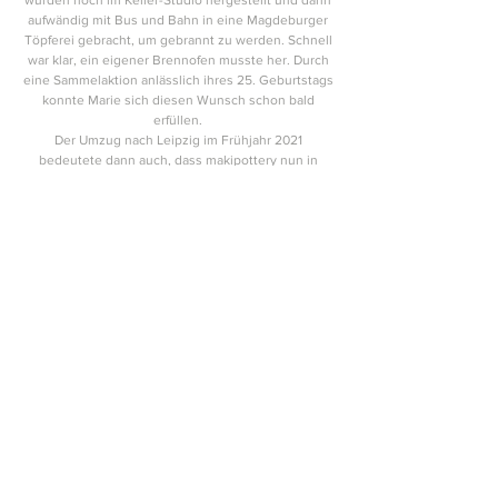
aufwändig mit Bus und Bahn in eine Magdeburger
Töpferei gebracht, um gebrannt zu werden. Schnell
war klar, ein eigener Brennofen musste her. Durch
eine Sammelaktion anlässlich ihres 25. Geburtstags
konnte Marie sich diesen Wunsch schon bald
erfüllen.
Der Umzug nach Leipzig im Frühjahr 2021
bedeutete dann auch, dass makipottery nun in
einem größeren und hellen Studio bestehen darf.
Dies war auch der Zeitpunkt, an dem sich die Türen
der Töpferwerkstatt für andere Interessierte öffnete.
Seit April 2021 konnte Marie auch Töpferkurse in
ihrem kleinen Studio anbieten.
Nach zwei weiteren intensiven Töpfer-Jahren kam
der nächste große Schritt mit der Eröffnung von
Clay Corner, einem Community Studio mit
Mitgliedschaftsoption.
Impressum