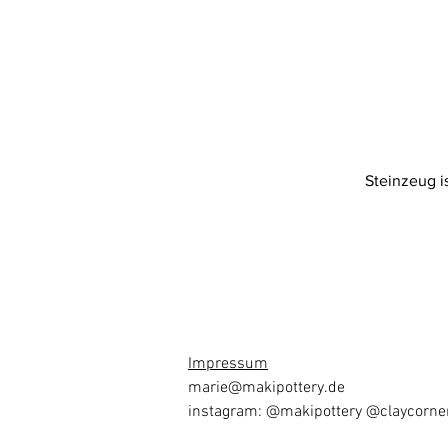
Steinzeug i
Impressum
marie
@makipottery.de
instagram: @makipottery @claycorner