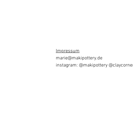
Impressum
marie
@makipottery.de
instagram: @makipottery @claycorner