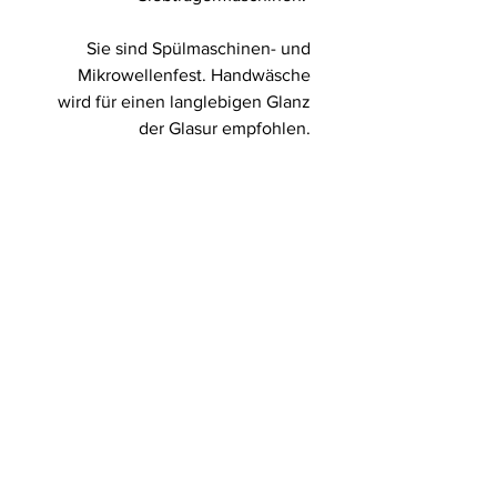
Sie sind Spülmaschinen- und
Mikrowellenfest. Handwäsche
wird für einen langlebigen Glanz
der Glasur empfohlen.
Maße
Höhe: ca. 7cm
Breite: ca. 9,5cm
Fassvermögen: ca. 300ml
Farben können abweichen.
Steinzeug ist Spülmaschinen- und
Mikrowellenfest.
Impressum
marie
@makipottery.de